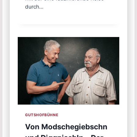
durch…
GUTSHOFBÜHNE
Von Modschegiebschn